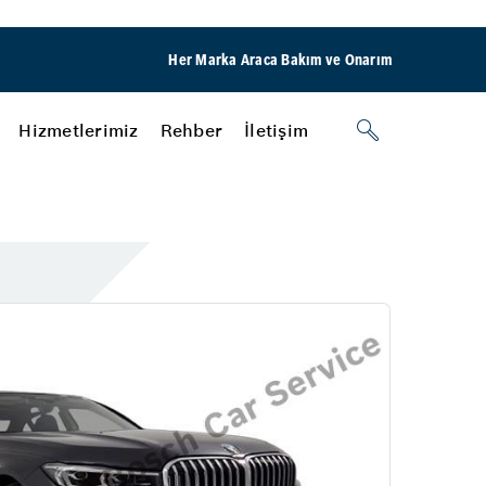
Her Marka Araca Bakım ve Onarım
Hizmetlerimiz
Rehber
İletişim
Oto Aydınlatma Sistemleri
r?
Far Ayarı
Kayaşehir Otomotiv
Rehber
Oto Lastik