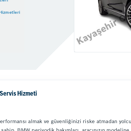
Hizmetleri
Servis Hizmeti
performansı almak ve güvenliğinizi riske atmadan yolc
sahip. BMW periyodik bakımları, aracınızın modeline v