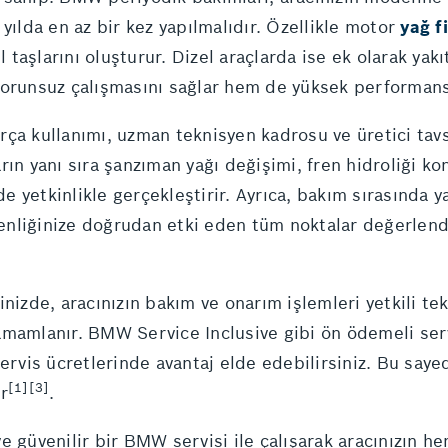
yılda en az bir kez yapılmalıdır. Özellikle motor
yağ f
aşlarını oluşturur. Dizel araçlarda ise ek olarak yakıt
sorunsuz çalışmasını sağlar hem de yüksek performans
arça kullanımı, uzman teknisyen kadrosu ve üretici tav
ın yanı sıra şanzıman yağı değişimi, fren hidroliği kont
 de yetkinlikle gerçekleştirir. Ayrıca, bakım sırasında 
venliğinize doğrudan etki eden tüm noktalar değerlendir
ğinizde, aracınızın bakım ve onarım işlemleri yetkili t
e tamamlanır. BMW Service Inclusive gibi ön ödemeli se
servis ücretlerinde avantaj elde edebilirsiniz. Bu say
[1][3]
r
.
 güvenilir bir BMW servisi ile çalışarak aracınızın 