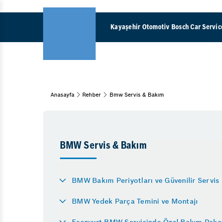
Kayaşehir Otomotiv Bosch Car Servic
Eksantri
Anasayfa
Rehber
Bmw Servis & Bakım
Araç Bakım & Onarım
Otomati
Kış Bakımı
Bahar Bakımı
Direksi
Periyodik Bakım
BMW Servis & Bakım
Muayene ve Bakım
Motor
BMW Bakım Periyotları ve Güvenilir Servis
Yağ & Filtre Değişimi
BMW Yedek Parça Temini ve Montajı
Şanzıman Onarımı
Esenyurt BMW Servisinde Özel Bakım Paket