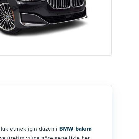
Hizmetlerimiz
uluk etmek için düzenli
BMW bakım
e üretim yılına göre genellikle her