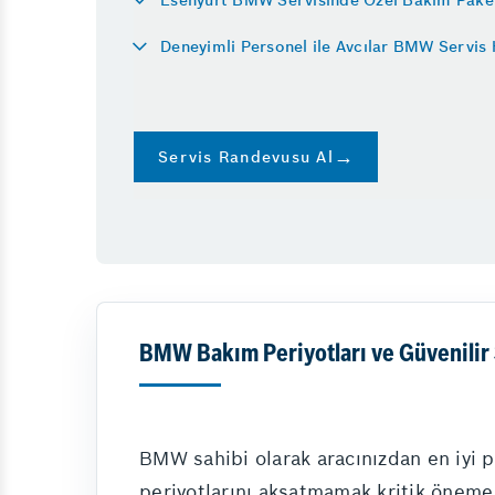
Diğer Hizmetler
Vale
Deneyimli Personel ile Avcılar BMW Servis 
Silecek Değişimi
Emniyet Sistemleri
Partikül Temizliği
Servis Randevusu Al
BMW Bakım Periyotları ve Güvenilir 
BMW sahibi olarak aracınızdan en iyi 
periyotlarını aksatmamak kritik öneme 